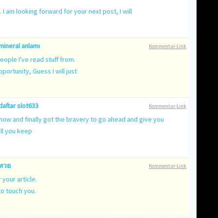
 am looking forward for your next post, I will
mineral anlamı
Kommentar-Link
eople I've read stuff from.
ortunity, Guess I will just
daftar slot633
Kommentar-Link
 now and finally got the bravery to go ahead and give you
ll you keep
หวย
Kommentar-Link
your article.
to touch you.