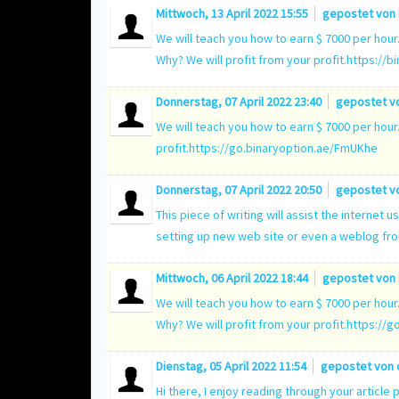
Mittwoch, 13 April 2022 15:55
gepostet von
We will teach you how to earn $ 7000 per hour
Why? We will profit from your profit.
https://b
Donnerstag, 07 April 2022 23:40
gepostet v
We will teach you how to earn $ 7000 per hour.
profit.
https://go.binaryoption.ae/FmUKhe
Donnerstag, 07 April 2022 20:50
gepostet v
This piece of writing will assist the internet u
setting up new web site or even a weblog fro
Mittwoch, 06 April 2022 18:44
gepostet von
We will teach you how to earn $ 7000 per hour
Why? We will profit from your profit.
https://g
Dienstag, 05 April 2022 11:54
gepostet von
Hi there, I enjoy reading through your article 