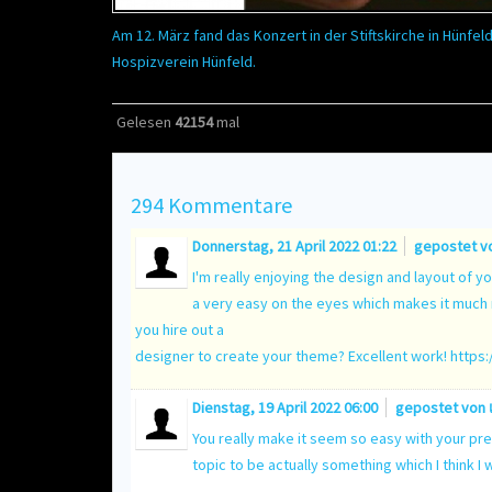
Am 12. März fand das Konzert in der Stiftskirche in Hünfeld
Hospizverein Hünfeld.
Gelesen
42154
mal
294
Kommentare
Donnerstag, 21 April 2022 01:22
gepostet v
I'm really enjoying the design and layout of you
a very easy on the eyes which makes it much 
you hire out a
designer to create your theme? Excellent work!
https
Dienstag, 19 April 2022 06:00
gepostet von
You really make it seem so easy with your pres
topic to be actually something which I think I