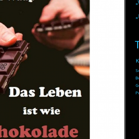
„
„
K
S
B
G
P