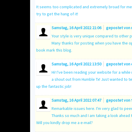
It seems too complicated and extremely broad for me. I
try to get the hang of it!
Samstag, 16 April 2022 21:06
gepostet von
Your style is very unique compared to other p
Many thanks for posting when you have the opp
book mark this blog.
Samstag, 16 April 2022 13:50
gepostet von
Hi! I've been reading your website for a while
a shout out from Humble Tx! Just wanted to te
up the fantastic job!
Samstag, 16 April 2022 07:47
gepostet von
Remarkable issues here. I'm very glad to peer 
Thanks so much and I am taking a look ahead 
Will you kindly drop me a e-mail?