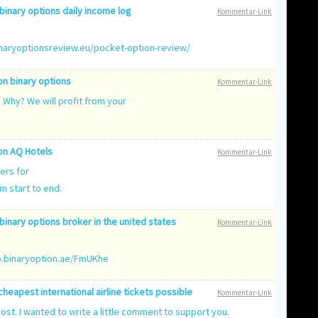
binary options daily income log
Kommentar-Link
.
inaryoptionsreview.eu/pocket-option-review/
on
binary options
Kommentar-Link
 Why? We will profit from your
on
AQ Hotels
Kommentar-Link
sers for
m start to end.
binary options broker in the united states
Kommentar-Link
.
o.binaryoption.ae/FmUKhe
cheapest international airline tickets possible
Kommentar-Link
post. I wanted to write a little comment to support you.