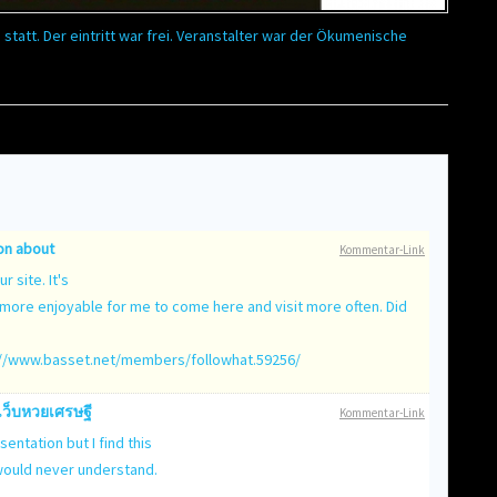
 statt. Der eintritt war frei. Veranstalter war der Ökumenische
on
about
Kommentar-Link
r site. It's
more enjoyable for me to come here and visit more often. Did
://www.basset.net/members/followhat.59256/
เว็บหวยเศรษฐี
Kommentar-Link
entation but I find this
 would never understand.