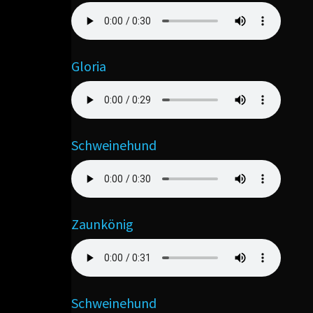
Gloria
Schweinehund
Zaunkönig
Schweinehund