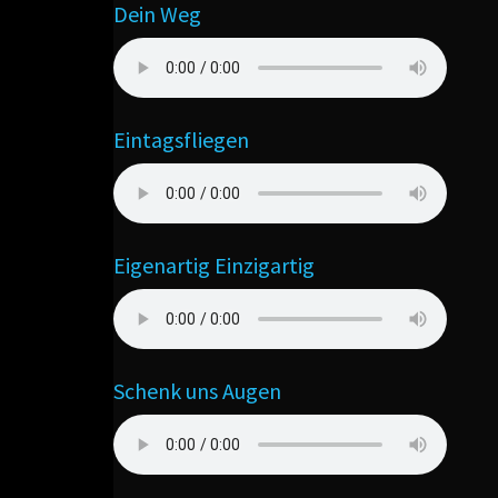
Dein Weg
Eintagsfliegen
Eigenartig Einzigartig
Schenk uns Augen