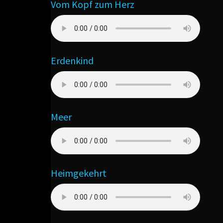
Vom Kopf zum Herz
Erdenkind
Meer
Heimgekehrt