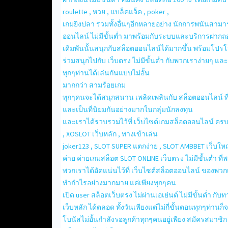
roulette , หวย , แบล็คแจ็ค , poker ,
เกมยิงปลา รวมทั้งอื่นๆอีกหลายอย่าง นักการพนันสา
ออนไลน์ ไม่มีขั้นต่ำ มาพร้อมกับระบบและบริการฝากถอน อ
เดิมพันนั้นสนุกกับสล็อตออนไลน์ได้มากขึ้น พร้อมโปรโ
ร่วมสนุกไปกับ เว็บตรง ไม่มีขั้นต่ำ กับพวกเราง่ายๆ แล
ทุกๆท่านได้เล่นกันแบบไม่อั้น
มากกว่า สามร้อยเกม
ทุกๆคนจะได้สนุกสนาน เพลิดเพลินกับ สล็อตออนไลน์ ท
และเป็นที่นิยมกันอย่างมากในกลุ่มนักลงทุน
และเราได้รวบรวมไว้ที่ เว็บไซต์เกมสล็อตออนไลน์ ครบท
, XOSLOT เว็บหลัก , ทางเข้าเล่น
joker123 , SLOT SUPER แตกง่าย , SLOT AMBBET เว็บให
ค่าย ค่ายเกมสล็อต SLOT ONLINE เว็บตรง ไม่มีขั้นต่ำ ท
พวกเราได้อัดแน่นไว้ที่ เว็บไซต์สล็อตออนไลน์ ของพวกเ
ทำกำไรอย่างมากมาย แค่เพียงทุกๆคน
เปิด user สล็อตเว็บตรง ไม่ผ่านเอเย่นต์ ไม่มีขั้นต่ำ กับ
เว็บหลัก ได้ตลอด ทั้งวันเพียงแต่ไม่กี่ขั้นตอนทุกๆท่
โบนัสไม่อั้นกำลังรอลูกค้าทุกๆคนอยู่เพียง สมัครสมาชิก