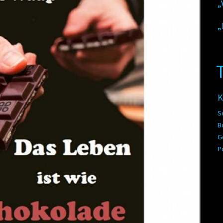
„
„
K
S
B
G
P