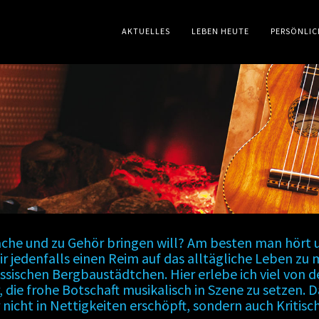
AKTUELLES
LEBEN HEUTE
PERSÖNLIC
che und zu Gehör bringen will? Am besten man hört un
r jedenfalls einen Reim auf das alltägliche Leben zu
essischen Bergbaustädtchen. Hier erlebe ich viel von
r, die frohe Botschaft musikalisch in Szene zu setzen.
r nicht in Nettigkeiten erschöpft, sondern auch Kritis