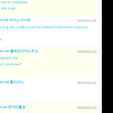
 on net as compared
is web page.
et von
카지노사이트
Kommentar-Link
esting that I really loved the standard information a person
ts
et von
클레오카지노주소
Kommentar-Link
intains the
ser can know it.
et von
홈카지노
Kommentar-Link
t von
댓거리출장
Kommentar-Link