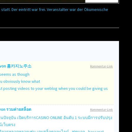
 statt. Der eintritt war frei. Veranstalter war der Ökumenische
 von
홈카지노주소
Kommentar-Link
it seems as though
You obviously know what
ust posting videos to your weblog when you could be giving us
von
รวมค่ายสล็อต
Kommentar-Link
ในปัจจุบัน เปิดบริการCASINO ONLINE อันดับ 1 ระบบมีการปรับปรุง
์เว็บตรง
่บริการหลากหลายเช่น เกมสล็อตออนไลน์ , ฟุตบอล , baccarat ,