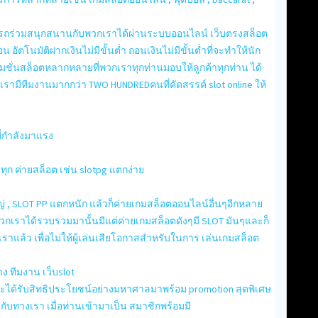
มารถร่วมสนุกสนานกับพวกเราได้ผ่านระบบออนไลน์ เว็บตรงสล็อต
ัตโนมัติฝากเงินไม่มีขั้นต่ำ ถอนเงินไม่มีขั้นต่ำที่จะทำให้นัก
มชั่นสล็อตหลากหลายที่พวกเราทุกท่านมอบให้ลูกค้าทุกท่าน ได้
ะเรามีทีมงานมากกว่า TWO HUNDREDคนที่คัดสรรค์ slot online ให้
ี่กำลังมาแรง
ุก ค่ายสล็อต เช่น slotpg แตกง่าย
ญ่ , SLOT PP แตกหนัก แล้วก็ค่ายเกมสล็อตออนไลน์อื่นๆอีกหลาย
ี่พวกเราได้รวบรวมมานั้นมีแต่ค่ายเกมสล็อตดังๆมี SLOT มันๆและก็
ราแล้ว เพื่อไม่ให้ผู้เล่นเสียโอกาสสำหรับในการ เล่นเกมสล็อต
ทาง ทีมงาน เว็บslot
านก็จะได้รับสิทธิประโยชน์อย่างมหาศาลมาพร้อม promotion สุดพิเศษ
 กับทางเรา เมื่อท่านเข้ามาเป็น สมาชิกพร้อมมี