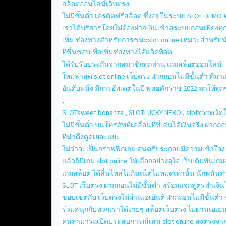
สล็อตออนไลน์เว็บตรง
ไม่มีขั้นต่ำ เครดิตฟรีสล็อต ซึ่งอยู่ในระบบ SLOT DEMO
เราได้บริการโดยไม่ต้องฝากเงินเข้าสู่ระบบก่อนเพียงทุ
เพิ่ม ช่องทางสำหรับการชนะslot online เหมาะสำหรับ
ที่ชื่นชอบเพื่อเพิ่มช่องทางได้แจ็คพ็อต
ได้รับรับประกันจากสมาชิกทุกท่าน เกมสล็อตออนไลน์
ใหม่ล่าสุด slot online เว็บตรง ฝากถอนไม่มีขั้นต่ำ ที่มาแ
อันดับหนึ่ง มีการอัพเดตในปี พุทธศักราช 2022 มาให้ทุ
,
SLOTsweet bonanza , SLOTLUCKY NEKO , slotจรวดวัดใ
ไม่มีขั้นต่ำ บนโทรศัพท์เคลื่อนที่ที่เล่นได้เงินจริง ฝากถ
ที่น่าดึงดูดเยอะแยะ
ไม่ว่าจะเป็นกราฟฟิกเกม ดนตรีประกอบมีความเข้าใจง่
แล้วก็มีเกม slot online ให้เลือกอย่างจุใจ เว็บเดิมพัน
เกมสล็อต ได้ลื่นไหลไม่กินเน็ตไม่หมดเท่านั้น นักพนัน
SLOT เว็บตรง ฝากถอนไม่มีขั้นต่ำ พร้อมแจกสูตรทำเงินใ
ขอบเขตกับ เว็บตรงไม่ผ่านเอเย่นต์ ฝากถอนไม่มีขั้นต่ำ 
ร่วมสนุกกับพวกเราได้ง่ายๆ สล็อตเว็บตรง ไม่ผ่านเอเย่นต์
คนสามารถเปิดประสบการณ์เล่น slot online ส่งตรงจากต