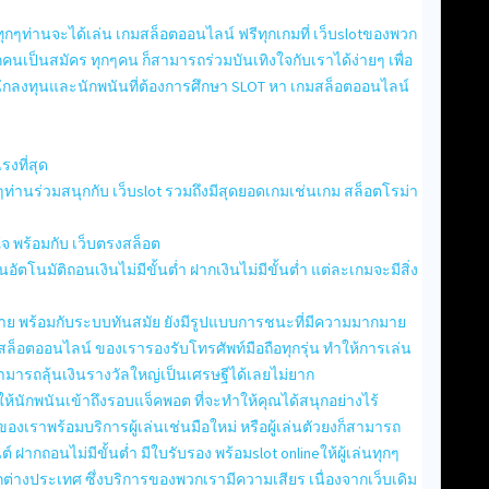
 ทุกๆท่านจะได้เล่น เกมสล็อตออนไลน์ ฟรีทุกเกมที่ เว็บslotของพวก
กคนเป็นสมัคร ทุกๆคน ก็สามารถร่วมบันเทิงใจกับเราได้ง่ายๆ เพื่อ
นักลงทุนและนักพนันที่ต้องการศึกษา SLOT หา เกมสล็อตออนไลน์
รงที่สุด
กๆท่านร่วมสนุกกับ เว็บslot รวมถึงมีสุดยอดเกมเช่นเกม สล็อตโรม่า
จ พร้อมกับ เว็บตรงสล็อต
อนอัตโนมัติถอนเงินไม่มีขั้นต่ำ ฝากเงินไม่มีขั้นต่ำ แต่ละเกมจะมีสิ่ง
าย พร้อมกับระบบทันสมัย ยังมีรูปแบบการชนะที่มีความมากมาย
เกมสล็อตออนไลน์ ของเรารองรับโทรศัพท์มือถือทุกรุ่น ทำให้การเล่น
สามารถลุ้นเงินรางวัลใหญ่เป็นเศรษฐีได้เลยไม่ยาก
ห้นักพนันเข้าถึงรอบแจ็คพอต ที่จะทำให้คุณได้สนุกอย่างไร้
ของเราพร้อมบริการผู้เล่นเช่นมือใหม่ หรือผู้เล่นตัวยงก็สามารถ
 ฝากถอนไม่มีขั้นต่ำ มีใบรับรอง พร้อมslot onlineให้ผู้เล่นทุกๆ
่างประเทศ ซึ่งบริการของพวกเรามีความเสียร เนื่องจากเว็บเดิม