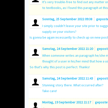
It's very trouble-free to find out any matter
to textbooks, as I found this paragraph at th
Sonntag, 25 September 2022 09:38
gepost
I simply couldn't leave your site prior to sugg
supply on your visitors?
Is gonna be again incessantly to check up on new pos
Samstag, 24 September 2022 21:20
gepost
When someone writes an paragraph he/she ma
thought of a user in his/her mind that how a u
So that's why this post is perfect. Thanks!
Samstag, 24 September 2022 11:43
gepost
Stunning story there. What occurred after?
Take care!
Montag, 19 September 2022 21:17
geposte